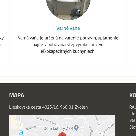
Varné vane
ky
Varná vaňa je určená na varenie potravín, uplatnenie
ci
nájde v potravinárskej výrobe, tiež vo
eľkokapacitných kuchyniach.
MAPA
KO
Lieskovská cesta 4025/16, 960 01 Zvolen
RAU
Lie
960
Slo