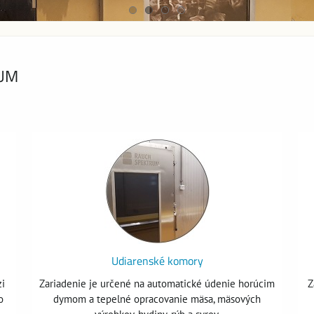
RUM
Udiarenské komory
zi
Zariadenie je určené na automatické údenie horúcim
Z
o
dymom a tepelné opracovanie mäsa, mäsových