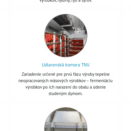
výrobkov, hydiny, rýb a syrov.
Udiarenská komora TNV
Zariadenie určené pre prvú fázu výroby tepelne
neopracovaných mäsových výrobkov – fermentáciu
výrobkov po ich narazení do obalu a údenie
studeným dymom.