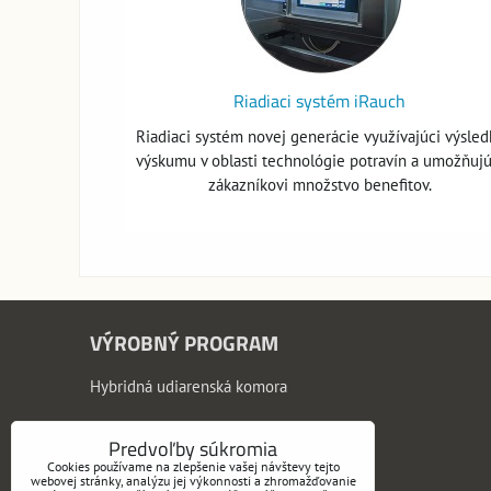
Riadiaci systém iRauch
Riadiaci systém novej generácie využívajúci výsled
výskumu v oblasti technológie potravín a umožňujú
zákazníkovi množstvo benefitov.
VÝROBNÝ PROGRAM
Hybridná udiarenská komora
Udiarenské komory
Predvoľby súkromia
Varné komory
Cookies používame na zlepšenie vašej návštevy tejto
webovej stránky, analýzu jej výkonnosti a zhromažďovanie