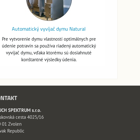
Automatický vyvíjač dymu Natural
Pre vytvorenie dymu vlastností optimálnych pre
údenie potravín sa používa riadený automatický
vyvíjač dymu, vďaka ktorému sú dosiahnuté
konštantné výsledky údenia.
NTAKT
CH SPEKTRUM s.r.o.
skovská cesta 4025/16
 01 Zvolen
vak Republic