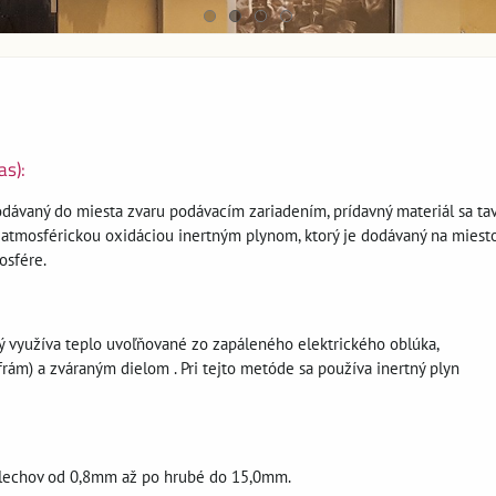
as):
odávaný do miesta zvaru podávacím zariadením, prídavný materiál sa tav
 atmosférickou oxidáciou inertným plynom, ktorý je dodávaný na miest
osfére.
rý využíva teplo uvoľňované zo zapáleného elektrického oblúka,
rám) a zváraným dielom . Pri tejto metóde sa používa inertný plyn
plechov od 0,8mm až po hrubé do 15,0mm.