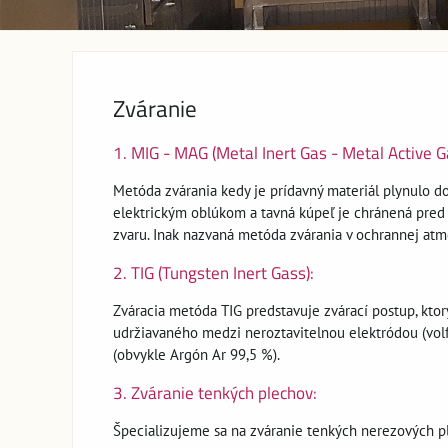
Zváranie
1. MIG - MAG (Metal Inert Gas - Metal Active G
Metóda zvárania kedy je prídavný materiál plynulo d
elektrickým oblúkom a tavná kúpeľ je chránená pred
zvaru. Inak nazvaná metóda zvárania v ochrannej atm
2. TIG (Tungsten Inert Gass):
Zváracia metóda TIG predstavuje zvárací postup, kto
udržiavaného medzi neroztavitelnou elektródou (volf
(obvykle Argón Ar 99,5 %).
3. Zváranie tenkých plechov:
Špecializujeme sa na zváranie tenkých nerezových 