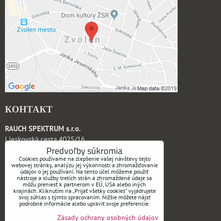
КОНТАКТ
RAUCH SPEKTRUM s.r.o.
Lieskovská cesta 4025/16
Predvoľby súkromia
960 01 Zvolen
Cookies používame na zlepšenie vašej návštevy tejto
Slovak Republic
webovej stránky, analýzu jej výkonnosti a zhromažďovanie
údajov o jej používaní. Na tento účel môžeme použiť
nástroje a služby tretích strán a zhromaždené údaje sa
tel: +421 45 532 0750
môžu preniesť k partnerom v EÚ, USA alebo iných
krajinách. Kliknutím na „Prijať všetky cookies“ vyjadrujete
e-mail:
office@rauchspektrum.sk
svoj súhlas s týmto spracovaním. Nižšie môžete nájsť
podrobné informácie alebo upraviť svoje preferencie.
Zásady ochrany osobných údajov