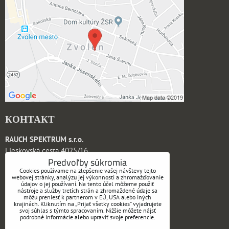
КОНТАКТ
RAUCH SPEKTRUM s.r.o.
Lieskovská cesta 4025/16
Predvoľby súkromia
960 01 Zvolen
Cookies používame na zlepšenie vašej návštevy tejto
Slovak Republic
webovej stránky, analýzu jej výkonnosti a zhromažďovanie
údajov o jej používaní. Na tento účel môžeme použiť
nástroje a služby tretích strán a zhromaždené údaje sa
tel: +421 45 532 0750
môžu preniesť k partnerom v EÚ, USA alebo iných
krajinách. Kliknutím na „Prijať všetky cookies“ vyjadrujete
e-mail:
office@rauchspektrum.sk
svoj súhlas s týmto spracovaním. Nižšie môžete nájsť
podrobné informácie alebo upraviť svoje preferencie.